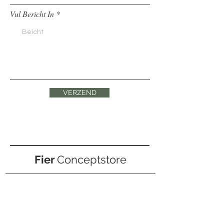
Vul Bericht In
VERZEND
Fier
Conceptstore
+31 (0)6 20 20 78 32
info@fierconceptstore.nl