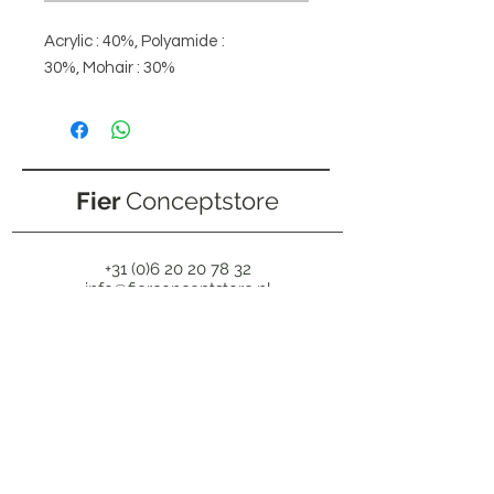
Acrylic : 40%, Polyamide :
30%, Mohair : 30%
Fier
Conceptstore
+31 (0)6 20 20 78 32
info@fierconceptstore.nl
Lange Hezelstraat 4
6511 CJ, NIJMEGEN
OPENINGSTIJDEN
MA
Op afspraak