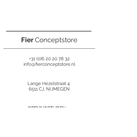
Fier
Conceptstore
+31 (0)6 20 20 78 32
info@fierconceptstore.nl
Lange Hezelstraat 4
6511 CJ, NIJMEGEN
OPENINGSTIJDEN
MA
Op afspraak
DI
11:00 - 17:00
WO
11:00 - 17:00