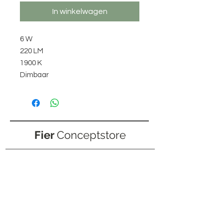
In winkelwagen
6 W
220 LM
1900 K
Dimbaar
Fier
Conceptstore
+31 (0)6 20 20 78 32
info@fierconceptstore.nl
Lange Hezelstraat 4
6511 CJ, NIJMEGEN