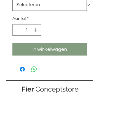
Aantal
*
In winkelwagen
Fier
Conceptstore
+31 (0)6 20 20 78 32
info@fierconceptstore.nl
Lange Hezelstraat 4
6511 CJ, NIJMEGEN