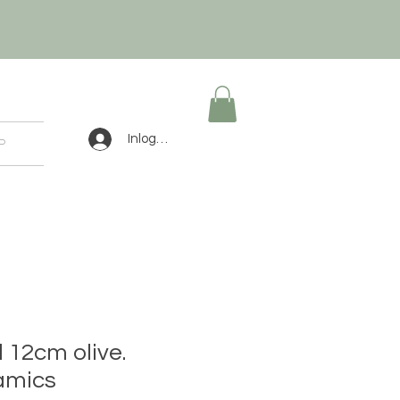
Inloggen
P
 12cm olive.
amics