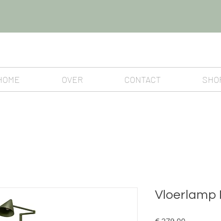
HOME
OVER
CONTACT
SHO
Vloerlamp 
Prijs
€ 279,00