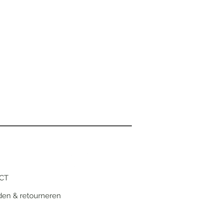
CT
den & retourneren