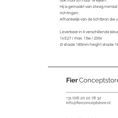
ook mooi om naar te kijken.
Hij is gemaakt van stevig metaal 
richtingen.
Afhankelijk van de lichtbron die u
Leverbaar in 4 verschillende kleu
1x E27 / max. 15w / 230v
Ø shade 185mm height shade 
Fier
Conceptstor
+31 (0)6 20 20 78 32
info@fierconceptstore.nl